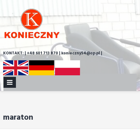
Skip
to
content
KONTAKT: | +48 601 713 870 | konieczny54@op.pl |
PRIMARY
MENU
maraton