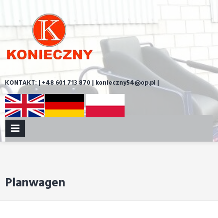
Skip
to
content
KONTAKT: | +48 601 713 870 | konieczny54@op.pl |
PRIMARY
MENU
Planwagen